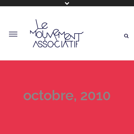
octobre, 2010