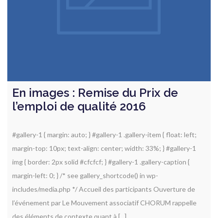
En images : Remise du Prix de
l’emploi de qualité 2016
#gallery-1 { margin: auto; } #gallery-1 .gallery-item { float: left;
margin-top: 10px; text-align: center; width: 33%; } #gallery-1
img { border: 2px solid #cfcfcf; } #gallery-1 .gallery-caption {
margin-left: 0; } /* see gallery_shortcode() in wp-
includes/media.php */ Accueil des participants Ouverture de
l’événement par Le Mouvement associatif CHORUM rappelle
des éléments de contexte quant à [...]