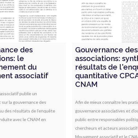
ance des
Gouvernance des
ions: le
associations: syn
nnement du
résultats de l'en
nt associatif
quantitative CPC
CNAM
ssociatif publie un
 sur la gouvernance des
Afin de mieux connaître les prat
ssu des
résultats de l’enquête
gouvernance associatives et d’o
onduite avec le CNAM en
public entre responsables politi
chercheurs et acteurs associatif
Mouvement associatif et le CNA