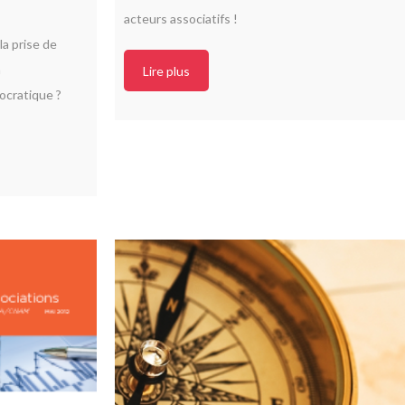
acteurs associatifs !
la prise de
n
Lire plus
cratique ?