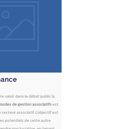
nance
re valoir dans le débat public la
 modes de gestion associatifs
est
 secteur associatif. L’objectif est
es potentiels de cette autre
endre non lucrative, en tenant