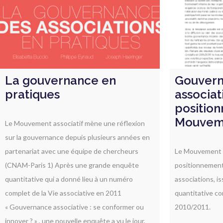
La gouvernance en
Gouvern
pratiques
associat
positio
Mouveme
Le Mouvement associatif mène une réflexion
sur la gouvernance depuis plusieurs années en
partenariat avec une équipe de chercheurs
Le Mouvement a
(CNAM-Paris 1) Après une grande enquête
positionnement
quantitative qui a donné lieu à un numéro
associations
, i
complet de la Vie associative en 2011
quantitative c
« Gouvernance associative : se conformer ou
2010/2011
.
innover ? »
, une nouvelle enquête a vu le jour,