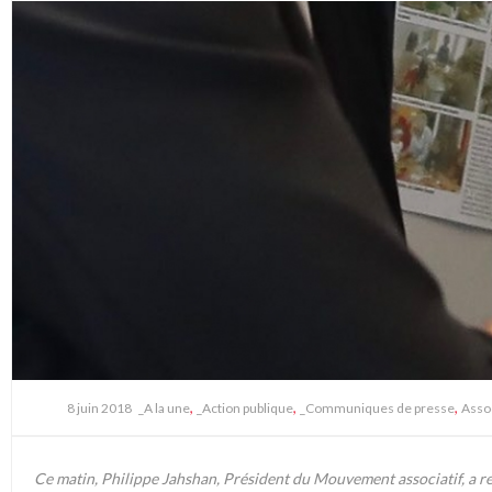
,
,
,
8 juin 2018
_A la une
_Action publique
_Communiques de presse
Assoc
Ce matin, Philippe Jahshan, Président du Mouvement associatif, a r