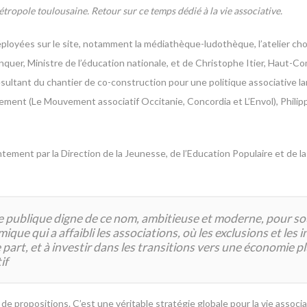
métropole toulousaine.
Retour sur ce temps dédié à la vie associative.
éployées sur le site, notamment la médiathèque-ludothèque, l’atelier chor
uer, Ministre de l’éducation nationale, et de Christophe Itier, Haut-Com
ésultant du chantier de co-construction pour une politique associative 
ement (Le Mouvement associatif Occitanie, Concordia et L’Envol), Philip
intement par la Direction de la Jeunesse, de l’Education Populaire et de l
publique digne de ce nom, ambitieuse et moderne, pour souteni
ue qui a affaibli les associations, où les exclusions et les iné
 part, et à investir dans les transitions vers une économie p
if
e de propositions. C’est une véritable stratégie globale pour la vie associa