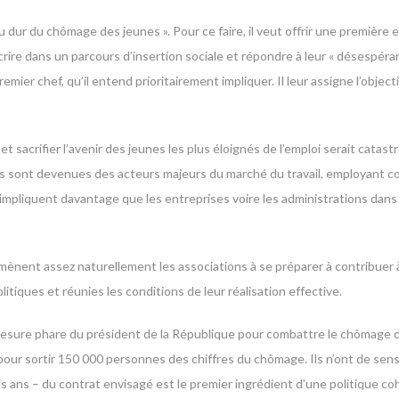
ur du chômage des jeunes ». Pour ce faire, il veut offrir une première 
crire dans un parcours d’insertion sociale et répondre à leur « désespéran
remier chef, qu’il entend prioritairement impliquer. Il leur assigne l’objec
t sacrifier l’avenir des jeunes les plus éloignés de l’emploi serait catast
es sont devenues des acteurs majeurs du marché du travail, employant c
s s’impliquent davantage que les entreprises voire les administrations d
 amènent assez naturellement les associations à se préparer à contribuer à
olitiques et réunies les conditions de leur réalisation effective.
a mesure phare du président de la République pour combattre le chômage d
our sortir 150 000 personnes des chiffres du chômage. Ils n’ont de sen
s ans – du contrat envisagé est le premier ingrédient d’une politique coh