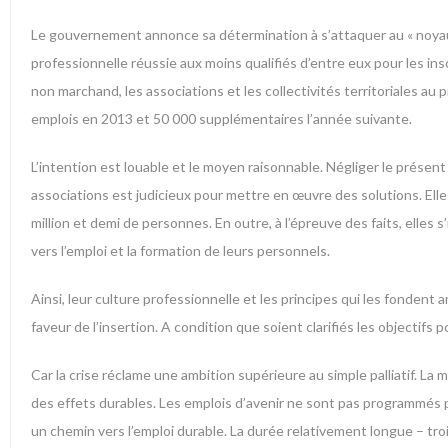
Le gouvernement annonce sa détermination à s’attaquer au « noyau d
professionnelle réussie aux moins qualifiés d’entre eux pour les ins
non marchand, les associations et les collectivités territoriales au p
emplois en 2013 et 50 000 supplémentaires l’année suivante.
L’intention est louable et le moyen raisonnable. Négliger le présent e
associations est judicieux pour mettre en œuvre des solutions. Ell
million et demi de personnes. En outre, à l’épreuve des faits, elle
vers l’emploi et la formation de leurs personnels.
Ainsi, leur culture professionnelle et les principes qui les fondent
faveur de l’insertion. A condition que soient clarifiés les objectifs p
Car la crise réclame une ambition supérieure au simple palliatif. L
des effets durables. Les emplois d’avenir ne sont pas programmés p
un chemin vers l’emploi durable. La durée relativement longue – troi