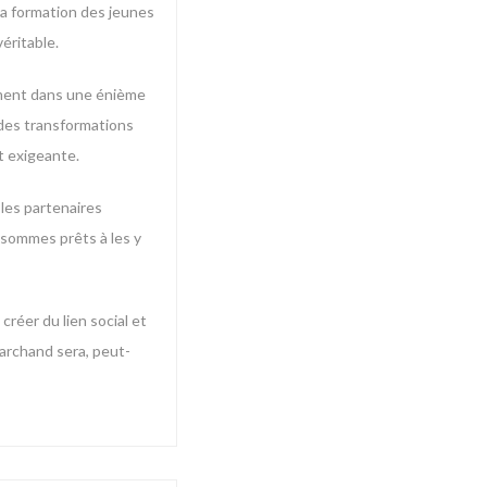
la formation des jeunes
éritable.
lement dans une énième
 des transformations
t exigeante.
 les partenaires
s sommes prêts à les y
créer du lien social et
marchand sera, peut-