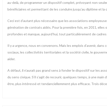
au-delà, de programmer un dispositif complet, prévoyant non seulem
bénéficiaires et permettant de les conduire jusqu’au diplôme et la q
Ceci est d’autant plus nécessaire que les associations employeuse
génération de contrats aidés. Pour la première fois, en 2011, elle
profondes et manque, aujourd’hui, tout particulièrement de cadre
Il y a urgence, nous en convenons. Mais les emplois d’avenir, dans c
sociaux, les collectivités territoriales et la société civile, le gou
aider.
A défaut, il n’aurait pas grand sens à fonder le dispositif sur les as
du sens civique. S’il s’agit de recourir, quelques temps, à une ma
être, plus intéressé et tendanciellemment plus efficace. Trois dé