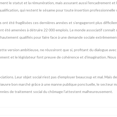
ent le statut et la rémunération, mais assurant aussi l’encadrement et 
ualification, qui restent le sésame pour toute insertion professionnelle v
s ont été fragilisées ces dernières années et s’engageront plus diffici
s ont été amenées à détruire 22 000 emplois. Le monde associatif connaît
s hautement qualifiés pour faire face à une demande sociale extrêmemen
ette version ambitieuse, ne réussiront que si, profitant du dialogue avec
vernement et le législateur font preuve de cohérence et d’imagination. Nou
sociations. Leur objet social n’est pas d’employer beaucoup et mal. Mais de 
in d’œuvre bon marché grâce à une manne publique ponctuelle, le secteur 
cennies de traitement social du chômage l’attestent malheureusement.