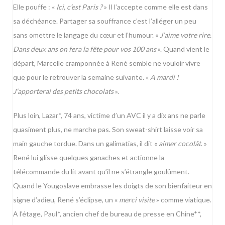
Elle pouffe : «
Ici, c’est Paris ?
» Il l’accepte comme elle est dans
sa déchéance. Partager sa souffrance c’est l’alléger un peu
sans omettre le langage du cœur et l’humour. «
J’aime votre rire.
Dans deux ans on fera la fête pour vos 100 ans
». Quand vient le
départ, Marcelle cramponnée à René semble ne vouloir vivre
que pour le retrouver la semaine suivante. «
A mardi !
J’apporterai des petits chocolats
».
Plus loin, Lazar*, 74 ans, victime d’un AVC il y a dix ans ne parle
quasiment plus, ne marche pas. Son sweat-shirt laisse voir sa
main gauche tordue. Dans un galimatias, il dit «
aimer cocolât
. »
René lui glisse quelques ganaches et actionne la
télécommande du lit avant qu’il ne s’étrangle goulûment.
Quand le Yougoslave embrasse les doigts de son bienfaiteur en
signe d’adieu, René s’éclipse, un «
merci visite
» comme viatique.
A l’étage, Paul*, ancien chef de bureau de presse en Chine**,