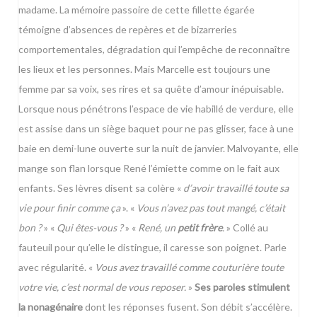
madame. La mémoire passoire de cette fillette égarée
témoigne d’absences de repères et de bizarreries
comportementales, dégradation qui l’empêche de reconnaître
les lieux et les personnes. Mais Marcelle est toujours une
femme par sa voix, ses rires et sa quête d’amour inépuisable.
Lorsque nous pénétrons l’espace de vie habillé de verdure, elle
est assise dans un siège baquet pour ne pas glisser, face à une
baie en demi-lune ouverte sur la nuit de janvier. Malvoyante, elle
mange son flan lorsque René l’émiette comme on le fait aux
enfants. Ses lèvres disent sa colère «
d’avoir travaillé toute sa
vie pour finir comme ça
». «
Vous n’avez pas tout mangé, c’était
bon ?
» «
Qui êtes-vous ?
» «
René, un
petit frère
.
» Collé au
fauteuil pour qu’elle le distingue, il caresse son poignet. Parle
avec régularité. «
Vous avez travaillé comme couturière toute
votre vie, c’est normal de vous reposer.
»
Ses paroles stimulent
la nonagénaire
dont les réponses fusent. Son débit s’accélère.