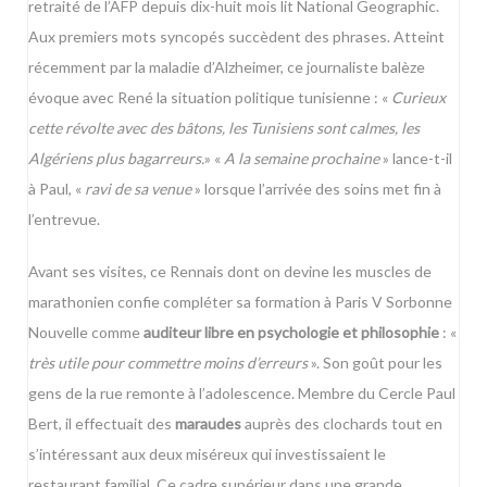
retraité de l’AFP depuis dix-huit mois lit National Geographic.
Aux premiers mots syncopés succèdent des phrases. Atteint
récemment par la maladie d’Alzheimer, ce journaliste balèze
évoque avec René la situation politique tunisienne : «
Curieux
cette révolte avec des bâtons, les Tunisiens sont calmes, les
Algériens plus bagarreurs.
» «
A la semaine prochaine
» lance-t-il
à Paul, «
ravi de sa venue
» lorsque l’arrivée des soins met fin à
l’entrevue.
Avant ses visites, ce Rennais dont on devine les muscles de
marathonien confie compléter sa formation à Paris V Sorbonne
Nouvelle comme
auditeur libre en psychologie et philosophie
: «
très utile pour commettre moins d’erreurs
». Son goût pour les
gens de la rue remonte à l’adolescence. Membre du Cercle Paul
Bert, il effectuait des
maraudes
auprès des clochards tout en
s’intéressant aux deux miséreux qui investissaient le
restaurant familial. Ce cadre supérieur dans une grande