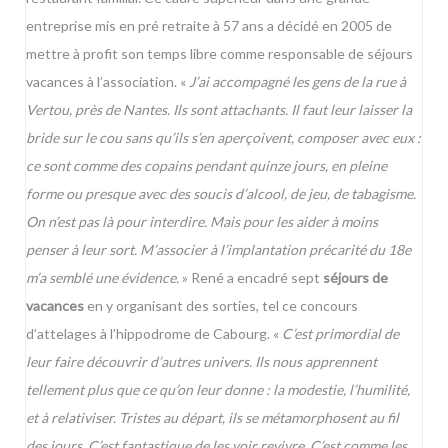
entreprise mis en pré retraite à 57 ans a décidé en 2005 de
mettre à profit son temps libre comme responsable de séjours
vacances à l’association. «
J’ai accompagné les gens de la rue à
Vertou, près de Nantes. Ils sont attachants. Il faut leur laisser la
bride sur le cou sans qu’ils s’en aperçoivent, composer avec eux :
ce sont comme des copains pendant quinze jours, en pleine
forme ou presque avec des soucis d’alcool, de jeu, de tabagisme.
On n’est pas là pour interdire. Mais pour les aider à moins
penser à leur sort. M’associer à l’implantation précarité du 18e
m’a semblé une évidence.
» René a encadré sept
séjours de
vacances
en y organisant des sorties, tel ce concours
d’attelages à l’hippodrome de Cabourg. «
C’est primordial de
leur faire découvrir d’autres univers. Ils nous apprennent
tellement plus que ce qu’on leur donne : la modestie, l’humilité,
et à relativiser. Tristes au départ, ils se métamorphosent au fil
des jours. C’est fantastique de les voir revivre. C’est comme les