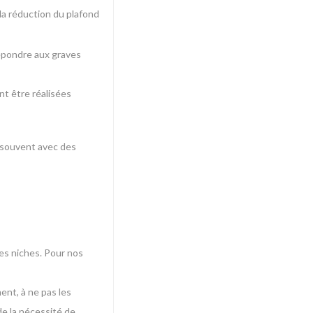
la réduction du plafond
répondre aux graves
nt être réalisées
, souvent avec des
des niches. Pour nos
ent, à ne pas les
de la nécessité de