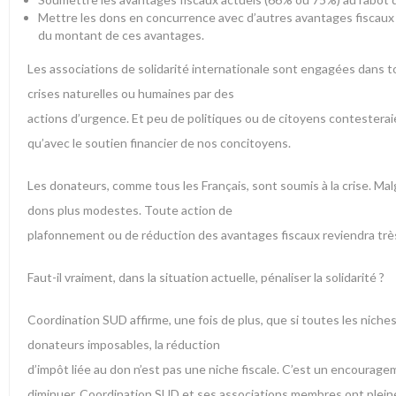
Mettre les dons en concurrence avec d’autres avantages fiscaux te
du montant de ces avantages.
Les associations de solidarité internationale sont engagées dans t
crises naturelles ou humaines par des
actions d’urgence. Et peu de politiques ou de citoyens contesteraie
qu’avec le soutien financier de nos concitoyens.
Les donateurs, comme tous les Français, sont soumis à la crise. Mal
dons plus modestes. Toute action de
plafonnement ou de réduction des avantages fiscaux reviendra trè
Faut-il vraiment, dans la situation actuelle, pénaliser la solidarité ?
Coordination SUD affirme, une fois de plus, que si toutes les nich
donateurs imposables, la réduction
d’impôt liée au don n’est pas une niche fiscale. C’est un encourag
diminuer. Coordination SUD et ses associations membres ont pleinem