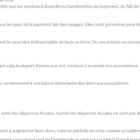
ls que les services à domicile ou l’amélioration du logement, du fait de 
ous les pays où la pauvreté fait des ravages. Elles sont présentes pour 
nt le caractère indispensable de leurs actions. Or, ces actions ne peuve
gré cela, la plupart d’entre eux ont continué à soutenir nos associations
s certainement à une baisse importante des dons aux associations.
es sont des dépenses fiscales, toutes les dépenses fiscales ne sont pas 
ement à augmenter leurs dons, voire en période de crise, comme actuellem
ent conscience tant de l’ampleur de la crise qui touche la France que 