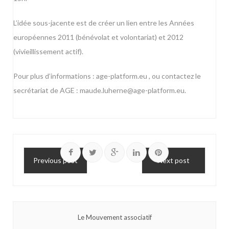
L’idée sous-jacente est de créer un lien entre les Années
européennes 2011 (bénévolat et volontariat) et 2012
(vivieillissement actif).
Pour plus d’informations :
age-platform.eu
, ou contactez le
secrétariat de AGE :
maude.luherne@age-platform.eu
.
Previous post
Next post
Le Mouvement associatif