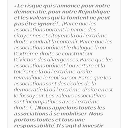
« 𝗟𝗲 𝗿𝗶𝘀𝗾𝘂𝗲 𝗾𝘂𝗶 𝘀’𝗮𝗻𝗻𝗼𝗻𝗰𝗲 𝗽𝗼𝘂𝗿 𝗻𝗼𝘁𝗿𝗲
𝗱𝗲́𝗺𝗼𝗰𝗿𝗮𝘁𝗶𝗲, 𝗽𝗼𝘂𝗿 𝗻𝗼𝘁𝗿𝗲 𝗥𝗲́𝗽𝘂𝗯𝗹𝗶𝗾𝘂𝗲
𝗲𝘁 𝗹𝗲𝘀 𝘃𝗮𝗹𝗲𝘂𝗿𝘀 𝗾𝘂𝗶 𝗹𝗮 𝗳𝗼𝗻𝗱𝗲𝗻𝘁 𝗻𝗲 𝗽𝗲𝘂𝘁
𝗽𝗮𝘀 𝗲̂𝘁𝗿𝗲 𝗶𝗴𝗻𝗼𝗿𝗲́ […] 𝘗𝘢𝘳𝘤𝘦 𝘲𝘶𝘦 𝘭𝘦𝘴
𝘢𝘴𝘴𝘰𝘤𝘪𝘢𝘵𝘪𝘰𝘯𝘴 𝘱𝘰𝘳𝘵𝘦𝘯𝘵 𝘭𝘢 𝘱𝘢𝘳𝘰𝘭𝘦 𝘥𝘦𝘴
𝘤𝘪𝘵𝘰𝘺𝘦𝘯𝘯𝘦𝘴 𝘦𝘵 𝘤𝘪𝘵𝘰𝘺𝘦𝘯𝘴 𝘭𝘢̀ 𝘰𝘶̀ 𝘭’𝘦𝘹𝘵𝘳𝘦̂𝘮𝘦-
𝘥𝘳𝘰𝘪𝘵𝘦 𝘷𝘰𝘶𝘥𝘳𝘢𝘪𝘵 𝘭𝘢 𝘤𝘰𝘯𝘵𝘦𝘯𝘪𝘳. 𝘗𝘢𝘳𝘤𝘦 𝘲𝘶𝘦 𝘭𝘦𝘴
𝘢𝘴𝘴𝘰𝘤𝘪𝘢𝘵𝘪𝘰𝘯𝘴 𝘱𝘳𝘰̂𝘯𝘦𝘯𝘵 𝘭𝘦 𝘥𝘪𝘢𝘭𝘰𝘨𝘶𝘦 𝘭𝘢̀ 𝘰𝘶̀
𝘭’𝘦𝘹𝘵𝘳𝘦̂𝘮𝘦-𝘥𝘳𝘰𝘪𝘵𝘦 𝘴𝘦 𝘤𝘰𝘯𝘴𝘵𝘳𝘶𝘪𝘵 𝘴𝘶𝘳
𝘭’𝘦́𝘷𝘪𝘤𝘵𝘪𝘰𝘯 𝘥𝘦𝘴 𝘥𝘪𝘷𝘦𝘳𝘨𝘦𝘯𝘤𝘦𝘴. 𝘗𝘢𝘳𝘤𝘦 𝘲𝘶𝘦 𝘭𝘦𝘴
𝘢𝘴𝘴𝘰𝘤𝘪𝘢𝘵𝘪𝘰𝘯𝘴 𝘱𝘳𝘰̂𝘯𝘦𝘯𝘵 𝘭’𝘰𝘶𝘷𝘦𝘳𝘵𝘶𝘳𝘦 𝘦𝘵 𝘭𝘢
𝘵𝘰𝘭𝘦́𝘳𝘢𝘯𝘤𝘦 𝘭𝘢̀ 𝘰𝘶̀ 𝘭’𝘦𝘹𝘵𝘳𝘦̂𝘮𝘦-𝘥𝘳𝘰𝘪𝘵𝘦
𝘳𝘦𝘷𝘦𝘯𝘥𝘪𝘲𝘶𝘦 𝘭𝘦 𝘳𝘦𝘱𝘭𝘪 𝘴𝘶𝘳 𝘴𝘰𝘪. 𝘗𝘢𝘳𝘤𝘦 𝘲𝘶𝘦 𝘭𝘦𝘴
𝘢𝘴𝘴𝘰𝘤𝘪𝘢𝘵𝘪𝘰𝘯𝘴 𝘴𝘰𝘯𝘵 𝘥𝘦𝘴 𝘦́𝘤𝘰𝘭𝘦𝘴 𝘥𝘦 𝘭𝘢
𝘥𝘦́𝘮𝘰𝘤𝘳𝘢𝘵𝘪𝘦 𝘭𝘢̀ 𝘰𝘶̀ 𝘭’𝘦𝘹𝘵𝘳𝘦̂𝘮𝘦-𝘥𝘳𝘰𝘪𝘵𝘦 𝘦𝘯 𝘦𝘴𝘵
𝘭𝘦 𝘧𝘰𝘴𝘴𝘰𝘺𝘦𝘶𝘳. 𝘓𝘦𝘴 𝘷𝘢𝘭𝘦𝘶𝘳𝘴 𝘢𝘴𝘴𝘰𝘤𝘪𝘢𝘵𝘪𝘷𝘦𝘴
𝘴𝘰𝘯𝘵 𝘪𝘯𝘤𝘰𝘮𝘱𝘢𝘵𝘪𝘣𝘭𝘦𝘴 𝘢𝘷𝘦𝘤 𝘭’𝘦𝘹𝘵𝘳𝘦̂𝘮𝘦-
𝘥𝘳𝘰𝘪𝘵𝘦 […] 𝗡𝗼𝘂𝘀 𝗮𝗽𝗽𝗲𝗹𝗼𝗻𝘀 𝘁𝗼𝘂𝘁𝗲𝘀 𝗹𝗲𝘀
𝗮𝘀𝘀𝗼𝗰𝗶𝗮𝘁𝗶𝗼𝗻𝘀 𝗮̀ 𝘀𝗲 𝗺𝗼𝗯𝗶𝗹𝗶𝘀𝗲𝗿. 𝗡𝗼𝘂𝘀
𝗽𝗼𝗿𝘁𝗼𝗻𝘀 𝘁𝗼𝘂𝘁𝗲𝘀 𝗲𝘁 𝘁𝗼𝘂𝘀 𝘂𝗻𝗲
𝗿𝗲𝘀𝗽𝗼𝗻𝘀𝗮𝗯𝗶𝗹𝗶𝘁𝗲́. 𝗜𝗹 𝘀’𝗮𝗴𝗶𝘁 𝗱’𝗶𝗻𝘃𝗲𝘀𝘁𝗶𝗿