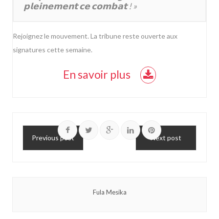
𝗽𝗹𝗲𝗶𝗻𝗲𝗺𝗲𝗻𝘁 𝗰𝗲 𝗰𝗼𝗺𝗯𝗮𝘁 ! »
Rejoignez le mouvement. La tribune reste ouverte aux
signatures cette semaine.
En savoir plus
Previous post
Next post
Fula Mesika