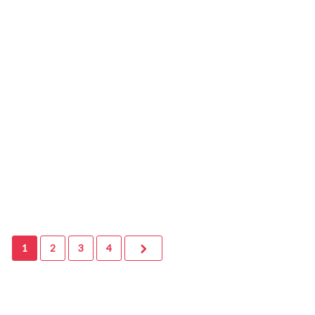
23 octobre 2018
0
Untermaier Cécile
1
2
3
4