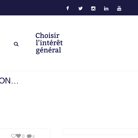
ION…
0
0