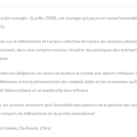
oint aveugle » (Laville, 2008), cet ouvrage qui passe en revue l’ensembl
té.
 sur le militantisme et l’action collective de l’autre, les auteurs adop
ns peuvent, dans une certaine mesure s’inspirer des pratiques des entrepri
orer.
rendre les dirigeants en raison de la place accordée aux valeurs éthiques. 
ilemmes entre la pérennisation des emplois aidés et les économies qu’il
ctif démocratique et un leadership plus efficace.
nce, les auteurs montrent que l’ensemble des aspects de la gestion des a
ra tenants du militantisme et du professionnalisme!
ck Valéau, De Boeck, 234 p.