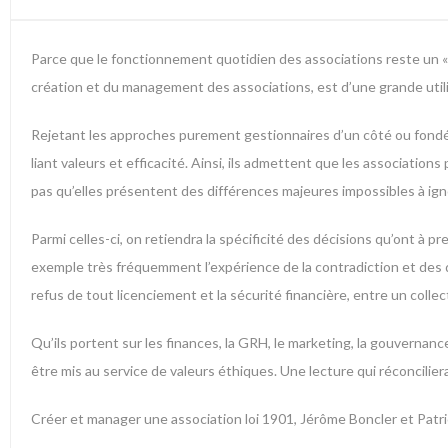
Parce que le fonctionnement quotidien des associations reste un « p
création et du management des associations, est d’une grande utili
Rejetant les approches purement gestionnaires d’un côté ou fondées
liant valeurs et efficacité. Ainsi, ils admettent que les associatio
pas qu’elles présentent des différences majeures impossibles à ign
Parmi celles-ci, on retiendra la spécificité des décisions qu’ont à p
exemple très fréquemment l’expérience de la contradiction et des d
refus de tout licenciement et la sécurité financière, entre un colle
Qu’ils portent sur les finances, la GRH, le marketing, la gouverna
être mis au service de valeurs éthiques. Une lecture qui réconcilie
Créer et manager une association loi 1901, Jérôme Boncler et Patri