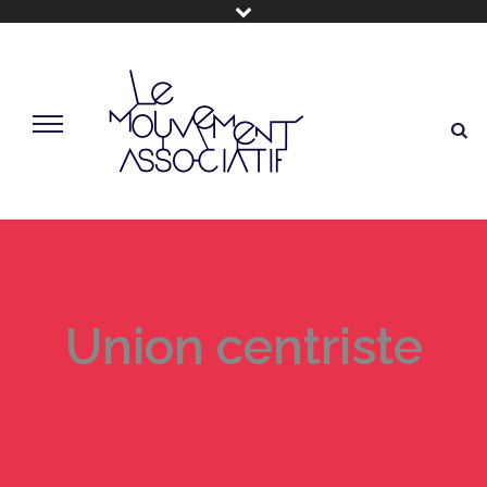
Union centriste