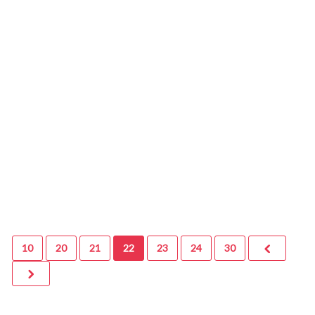
23 octobre 2018
0
Holroyd Alexandre
10
20
21
22
23
24
30