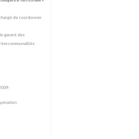
s chargé de coordonner
de garant des
 intercommunalités
 2009:
opération