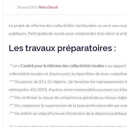
Non classé
30 avril 2010
Le projet de réforme des collectivités territoriales se veut une nou
publiques. Petit guide de survie pour comprendre d’où vient ce projet
Les travaux préparatoires :
-* Le
« Comité pour la réforme des collectivités locales »
ou rapport 
collectivités locales et d’autre part, la répartition de leurs comp
-** De passer de 22 à 15 régions ; de favoriser les regroupements 
métropoles d’ici 2014, d’autres intercommunalités pouvant accéder 
-** De confirmer la clause de compétence générale au niveau régio
-** De compenser la suppression de la taxe professionnelle par une t
-** De définir un objectif annuel d’évolution de la dépense publique
-* La mission interne du Sénat sur l’organisation et l’évolution des co