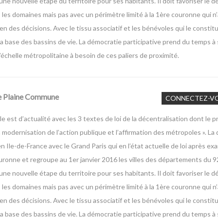
une nouvelle étape du territoire pour ses habitants. Il doit favoriser le
s les domaines mais pas avec un périmètre limité à la 1ère couronne qui n
n des décisions. Avec le tissu associatif et les bénévoles qui le constit
la base des bassins de vie. La démocratie participative prend du temps à 
’échelle métropolitaine à besoin de ces paliers de proximité.
De Plaine Commune
CONNECTEZ-V
le est d’actualité avec les 3 textes de loi de la décentralisation dont le 
 modernisation de l’action publique et l’affirmation des métropoles ». La
 Ile-de-France avec le Grand Paris qui en l’état actuelle de loi après e
ronne et regroupe au 1er janvier 2016 les villes des départements du 92
une nouvelle étape du territoire pour ses habitants. Il doit favoriser le
s les domaines mais pas avec un périmètre limité à la 1ère couronne qui n
n des décisions. Avec le tissu associatif et les bénévoles qui le constit
la base des bassins de vie. La démocratie participative prend du temps à 