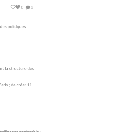
0
3
 des politiques
rt la structure des
aris ; de créer 11
ntelligence territoriale
»