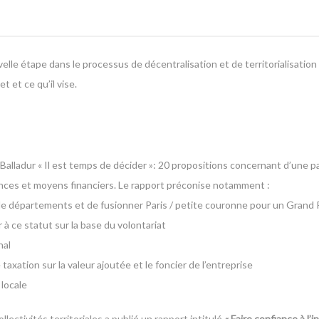
velle étape dans le processus de décentralisation et de territorialisation
 et ce qu’il vise.
Balladur «
Il est temps de décider
»: 20 propositions concernant d’une pa
étences et moyens financiers. Le rapport préconise notamment :
de départements et de fusionner Paris / petite couronne pour un Grand P
à ce statut sur la base du volontariat
nal
axation sur la valeur ajoutée et le foncier de l’entreprise
 locale
llectivités territoriales a publié un rapport intitulé
«
Faire confiance à l’i