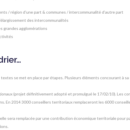
ements / région d’une part & communes / intercommunalité d’autre part
 l’élargissement des intercommunalités
les grandes agglomérations
ctivités
rier…
extes se met en place par étapes. Plusieurs éléments concourant à sa r
ionaux (projet définitivement adopté et promulgué le 17/02/10). Les con
s. En 2014 3000 conseillers territoriaux remplaceront les 6000 conseill
, elle sera remplacée par une contribution économique territoriale pour pa
ions.