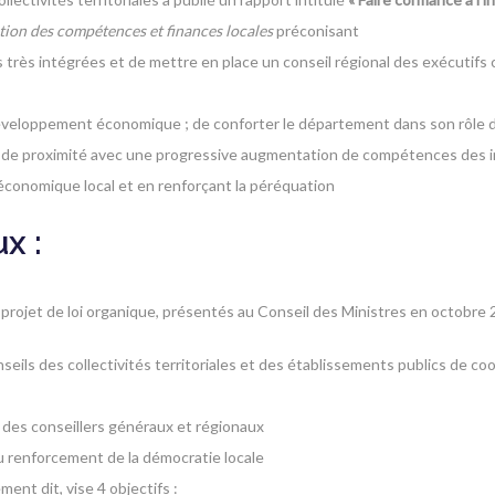
tion des compétences et finances locales
préconisant
s très intégrées et de mettre en place un conseil régional des exécutif
du développement économique ; de conforter le département dans son rôle 
tion de proximité avec une progressive augmentation de compétences des
 économique local et en renforçant la péréquation
x :
un projet de loi organique, présentés au Conseil des Ministres en octobre
onseils des collectivités territoriales et des établissements publics de co
 des conseillers généraux et régionaux
t au renforcement de la démocratie locale
ment dit, vise 4 objectifs :