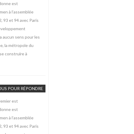
 donne est
xamen à l’assemblée
, 93 et 94 avec Paris
 développement
’a aucun sens pour les
ue, la métropole du
se construire à
OUS POUR RÉPONDRE
premier est
 donne est
xamen à l’assemblée
, 93 et 94 avec Paris