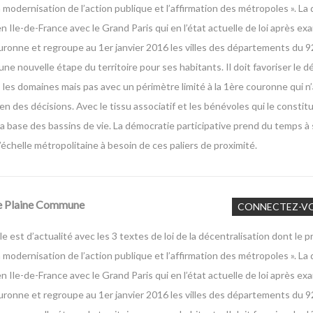
 modernisation de l’action publique et l’affirmation des métropoles ». La
 Ile-de-France avec le Grand Paris qui en l’état actuelle de loi après e
ronne et regroupe au 1er janvier 2016 les villes des départements du 92
une nouvelle étape du territoire pour ses habitants. Il doit favoriser le
s les domaines mais pas avec un périmètre limité à la 1ère couronne qui n
n des décisions. Avec le tissu associatif et les bénévoles qui le constit
la base des bassins de vie. La démocratie participative prend du temps à 
’échelle métropolitaine à besoin de ces paliers de proximité.
De Plaine Commune
CONNECTEZ-V
le est d’actualité avec les 3 textes de loi de la décentralisation dont le 
 modernisation de l’action publique et l’affirmation des métropoles ». La
 Ile-de-France avec le Grand Paris qui en l’état actuelle de loi après e
ronne et regroupe au 1er janvier 2016 les villes des départements du 92