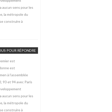
 développement
’a aucun sens pour les
ue, la métropole du
se construire à
OUS POUR RÉPONDRE
premier est
 donne est
xamen à l’assemblée
, 93 et 94 avec Paris
 développement
’a aucun sens pour les
ue, la métropole du
se construire à