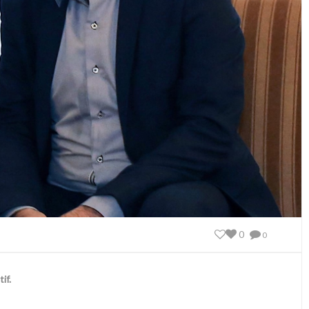
0
0
if.