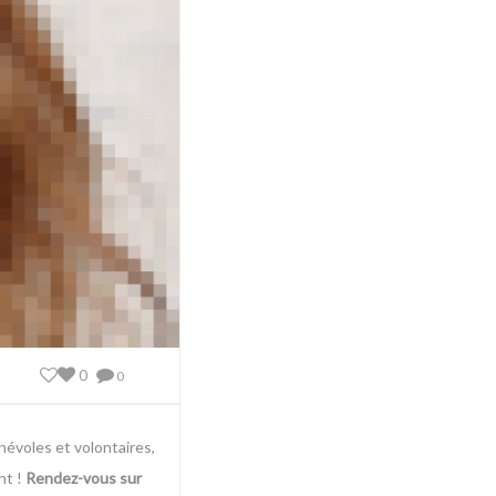
0
0
névoles et volontaires,
nt !
Rendez-vous sur