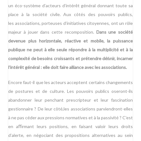
un éco-
système d’acteurs d’intérêt général donnant
toute sa
place à la société civile. Aux côtés des pouvoirs publics,
les
associations, porteuses d’initiatives citoyennes, ont un rôle
majeur
à jouer dans cette recomposition.
Dans une société
devenue plus
horizontale, réactive et mobile, la puissance
publique ne peut à elle
seule répondre à la multiplicité et à la
complexité de besoins crois
sants et prétendre déﬁnir, incarner
l’intérêt général : elle doit faire
alliance avec les associations.
Encore faut-il que les acteurs acceptent certains changements
de pos
tures et de culture. Les pouvoirs publics oseront-ils
abandonner leur
penchant prescripteur et leur fascination
gestionnaire ? De leur côté,
les associations parviendront-elles
à ne pas céder aux pressions nor
matives et à la passivité ? C’est
en aﬃrmant leurs positions, en faisant
valo
ir leurs droit
s
d’alerte, en négociant des propositions alternatives
au sein