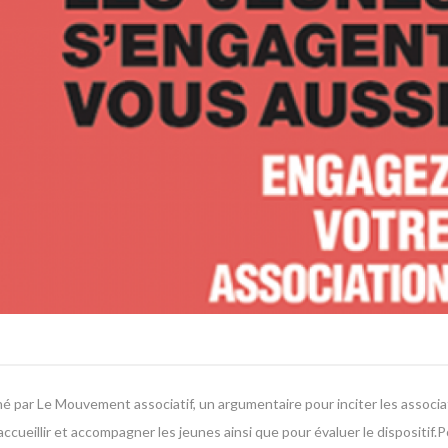
né par Le Mouvement associatif, un argumentaire pour inciter les associ
cueillir et accompagner les jeunes ainsi que pour évaluer le dispositif.P