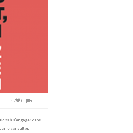
0
0
ations à s’engager dans
our le consulter,