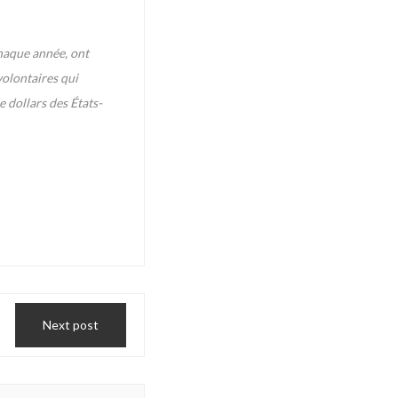
chaque année, ont
volontaires qui
 dollars des États-
Next post