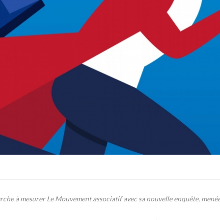
 cherche à mesurer Le Mouvement associatif avec sa nouvelle enquête, mené