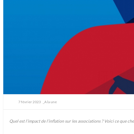
7 février 2023
_A la une
Quel est l’impact de l’inflation sur les associations ? Voici ce que