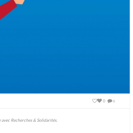
0
0
e avec Recherches & Solidarités.