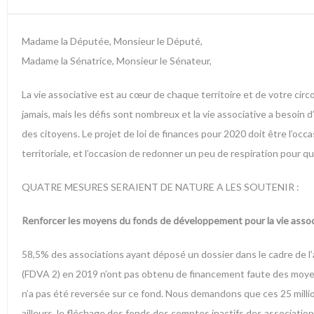
Madame la Députée, Monsieur le Député,
Madame la Sénatrice, Monsieur le Sénateur,
La vie associative est au cœur de chaque territoire et de votre cir
jamais, mais les défis sont nombreux et la vie associative a besoin 
des citoyens. Le projet de loi de finances pour 2020 doit être l’occas
territoriale, et l’occasion de redonner un peu de respiration pour q
QUATRE MESURES SERAIENT DE NATURE A LES SOUTENIR :
Renforcer les moyens du fonds de développement pour la vie assoc
58,5% des associations ayant déposé un dossier dans le cadre de l’
(FDVA 2) en 2019 n’ont pas obtenu de financement faute des moyens s
n’a pas été reversée sur ce fond. Nous demandons que ces 25 millio
ailleurs, le fléchage des fonds des comptes inactifs des associatio