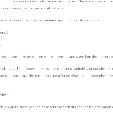
llent pour les populations de la naissance au décès. Elles accompagnent 
ns sanitaires, médico-sociaux et sociaux.
os structures soient le premier employeur d’un territoire donné.
ions ?
:
elles doivent être de plus en plus efficiente dans la gestion des deniers 
t aller vers l’établissement mais les structures sanitaires et sociales q
tures doivent travailler ensemble, travailler en réseau pour répondre au
lics ?
ls à projets, travaille avec les acteurs associatifs et avec les populatio