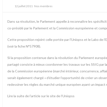
12 juillet 2011
Nos membres
Dans sa résolution, le Parlement appelle à reconnaître les spécifici
co-présidé par le Parlement et la Commission européenne et compren
Cette proposition rejoint celle portée par l’Uniopss et le Labo de
(voir la fiche N°57908).
Si la proposition contenue dans la résolution du Parlement européen
partagé consiste à mieux coordonner les travaux sur les SSIG par la
de la Commission européenne (marché intérieur, concurrence, affaire
serait également chargé « d’étudier l’opportunité de créer un obser
redessiner les règles du marché unique européen ayant un impact né
Lire la suite de l’article sur le site de l’Uniopss