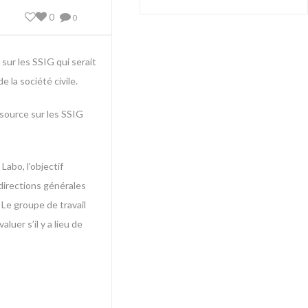
0
0
sur les SSIG qui serait
 la société civile.
ssource sur les SSIG
abo, l’objectif
 directions générales
 Le groupe de travail
uer s’il y a lieu de