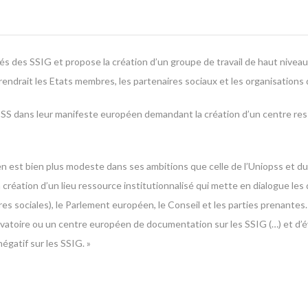
tés des SSIG et propose la création d’un groupe de travail de haut niveau 
drait les Etats membres, les partenaires sociaux et les organisations de
 l’ESS dans leur manifeste européen demandant la création d’un centre re
 est bien plus modeste dans ses ambitions que celle de l’Uniopss et du L
 création d’un lieu ressource institutionnalisé qui mette en dialogue les
s sociales), le Parlement européen, le Conseil et les parties prenantes.
vatoire ou un centre européen de documentation sur les SSIG (…) et d’éval
gatif sur les SSIG. »