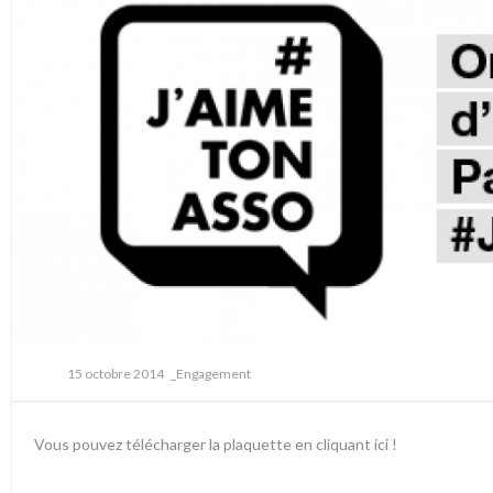
15 octobre 2014
_Engagement
Vous pouvez télécharger la plaquette
en cliquant ici !