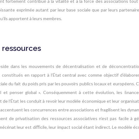
fortement contribué à la vitalité et à la force des associations tout
roissante exprimée autant par leur base sociale que par leurs partenair
 qu’ils apportent à leurs membres.
s ressources
réside dans les mouvements de décentralisation et de déconcentration
constitués en rapport à l’État central avec comme objectif d’élaborer
iale du fait du poids pris par les pouvoirs publics locaux et européens. 
local et penser global ». Conséquemment à cette évolution, les ﬁnanc
de l’État les conduit à revoir leur modèle économique et leur organis
s accentuent les concurrences entre associations et fragilisent les dyn
nt de privatisation des ressources associatives n’est pas facile à g
 mécénat leur est diﬃcile, leur impact social étant indirect. Le modèle 