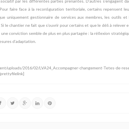
ssociatif par les diﬀérentes parties prenantes. D’autres s’engagent d
our faire face à la reconﬁguration territoriale, certains repensent le
que uniquement gestionnaire de services aux membres, les outils et le
 le chantier ne fait que s’ouvrir pour certains et que le déﬁ à relever 
une conviction semble de plus en plus partagée : la réﬂexion stratégique 
esures d’adaptation.
-content/uploads/2016/02/LVA24_Accompagner-changement-Tetes-de-rese
ettyfilelink]