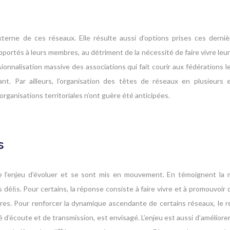
xterne de ces réseaux. Elle résulte aussi d’options prises ces derni
ortés à leurs membres, au détriment de la nécessité de faire vivre leur 
onnalisation massive des associations qui fait courir aux fédérations l
tant. Par ailleurs, l’organisation des têtes de réseaux en plusieurs
rganisations territoriales n’ont guère été anticipées.
s
 l’enjeu d’évoluer et se sont mis en mouvement. En témoignent la m
 déﬁs. Pour certains, la réponse consiste à faire vivre et à promouvoir 
res. Pour renforcer la dynamique ascendante de certains réseaux, le r
é d’écoute et de transmission, est envisagé. L’enjeu est aussi d’améliorer