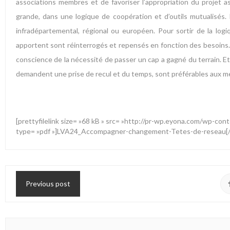
associations membres et de favoriser l’appropriation du projet a
grande, dans une logique de coopération et d’outils mutualisés. P
infradépartemental, régional ou européen. Pour sortir de la logi
apportent sont réinterrogés et repensés en fonction des besoins. Si
conscience de la nécessité de passer un cap a gagné du terrain. Et 
demandent une prise de recul et du temps, sont préférables aux m
[prettyfilelink size= »68 kB » src= »http://pr-wp.eyona.com/wp
type= »pdf »]LVA24_Accompagner-changement-Tetes-de-reseau[/pr
Previous post