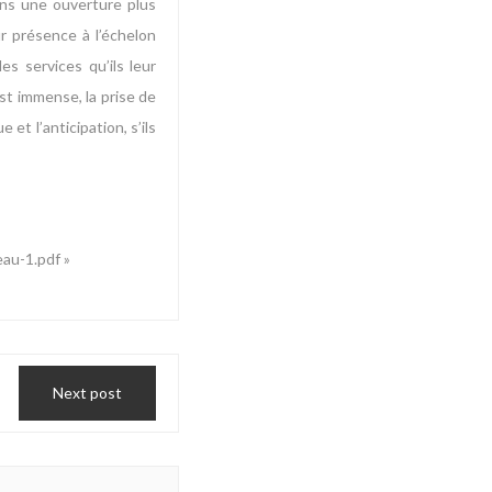
ans une ouverture plus
ur présence à l’échelon
s services qu’ils leur
est immense, la prise de
et l’anticipation, s’ils
au-1.pdf »
Next post