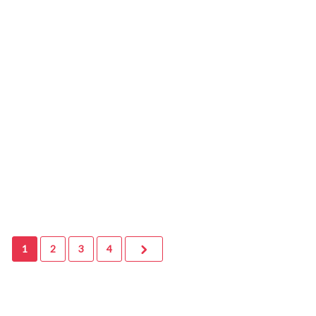
12 octobre 2020
0
Pajot Ludovic
1
2
3
4