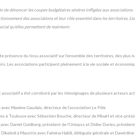
n de dénoncer les coupes budgétaires sévères infligées aux associations.
ctionnement des associations et leur rôle essentiel dans les territoires. 
ocial qu’elles permettent de maintenir.
forte présence du tissu associatif sur l’ensemble des territoires, des plu
rs. Les associations participent pleinement à la vie sociale et économiqu
 associatif a été corroboré par les témoignages de plusieurs acteurs act
 avec Maxime Gaudais, directeur de l’association Le Pôle
ves à Toulouse avec Sébastien Bouche, directeur de MixaH et vice-prés
ir avec Daniel Goldberg, président de l’Uniopss et Didier Duriez, préside
t Dikeledi à Mayotte avec Faimina Halidi, déléguée générale et Dawirdin