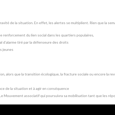
avité de la situation. En effet, les alertes se multiplient. Rien que la se
le renforcement du lien social dans les quartiers populaires,
al d’alarme tiré par la défenseure des droits
es jeunes
, alors que la transition écologique, la fracture sociale ou encore la revi
ce de la situation et à agir en conséquence
Le Mouvement associatif qui poursuivra sa mobilisation tant que les rép