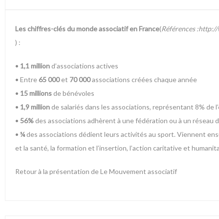
Les chiffres-clés du monde associatif en France
(
Références :http:/
) :
•
1,1 million
d’associations actives
• Entre
65 000
et
70 000
associations créées chaque année
•
15 millions
de bénévoles
•
1,9 million
de salariés dans les associations, représentant 8% de l
•
56%
des associations adhèrent à une fédération ou à un réseau d
•
¼
des associations dédient leurs activités au sport. Viennent ensuite
et la santé, la formation et l’insertion, l’action caritative et humani
Retour à la présentation de Le Mouvement associatif