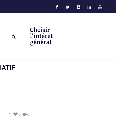
ATIF
0
0