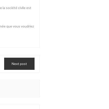
la société civile est
année que vous voudriez
Next post