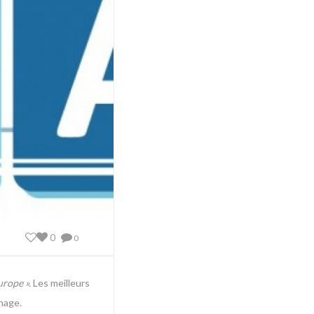
0
0
urope ».
Les meilleurs
rnage.