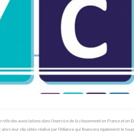
e rôle des associations dans l’exercice de la citoyenneté en France et en E
alors leur clip vidéo réalisé par l’Alliance qui financera également le tou