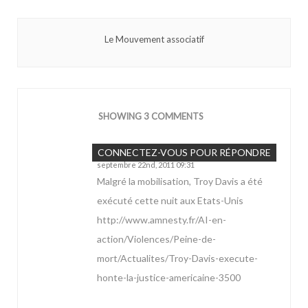
Le Mouvement associatif
SHOWING 3 COMMENTS
Jonathan
CONNECTEZ-VOUS POUR RÉPONDRE
septembre 22nd, 2011 09:31
Malgré la mobilisation, Troy Davis a été
exécuté cette nuit aux Etats-Unis
http://www.amnesty.fr/AI-en-
action/Violences/Peine-de-
mort/Actualites/Troy-Davis-execute-
honte-la-justice-americaine-3500