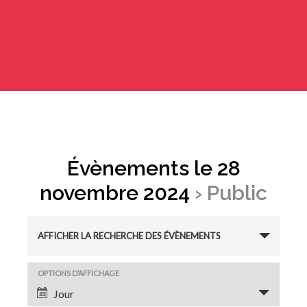
Évènements le 28
novembre 2024
› Public
R
AFFICHER LA RECHERCHE DES ÉVÈNEMENTS
e
N
OPTIONS D’AFFICHAGE
c
Jour
a