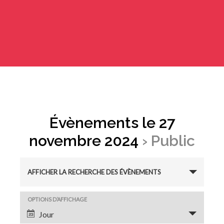
Évènements le 27
novembre 2024
› Public
R
AFFICHER LA RECHERCHE DES ÉVÈNEMENTS
e
N
OPTIONS D’AFFICHAGE
c
Jour
a