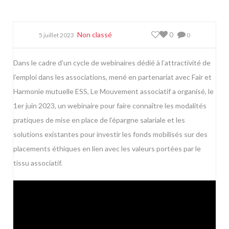
Non classé
0
5 juillet 2023
0
Dans le cadre d’un cycle de webinaires dédié à l’attractivité de
l’emploi dans les associations, mené en partenariat avec Fair et
Harmonie mutuelle ESS, Le Mouvement associatif a organisé, le
1er juin 2023, un webinaire pour faire connaître les modalités
pratiques de mise en place de l’épargne salariale et les
solutions existantes pour investir les fonds mobilisés sur des
placements éthiques en lien avec les valeurs portées par le
tissu associatif.