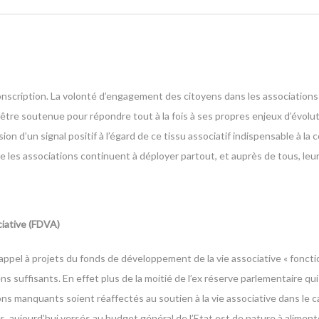
conscription. La volonté d’engagement des citoyens dans les associations
d’être soutenue pour répondre tout à la fois à ses propres enjeux d’évolu
ion d’un signal positif à l’égard de ce tissu associatif indispensable à la 
ue les associations continuent à déployer partout, et auprès de tous, leur
iative (FDVA)
appel à projets du fonds de développement de la vie associative « fonc
uffisants. En effet plus de la moitié de l’ex réserve parlementaire qui 
ns manquants soient réaffectés au soutien à la vie associative dans le 
ns, aujourd’hui versés au budget général de l’Etat est de nature à alimen