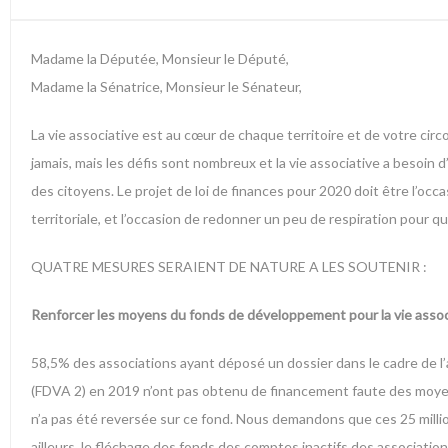
Madame la Députée, Monsieur le Député,
Madame la Sénatrice, Monsieur le Sénateur,
La vie associative est au cœur de chaque territoire et de votre cir
jamais, mais les défis sont nombreux et la vie associative a besoin 
des citoyens. Le projet de loi de finances pour 2020 doit être l’occas
territoriale, et l’occasion de redonner un peu de respiration pour q
QUATRE MESURES SERAIENT DE NATURE A LES SOUTENIR :
Renforcer les moyens du fonds de développement pour la vie assoc
58,5% des associations ayant déposé un dossier dans le cadre de l’
(FDVA 2) en 2019 n’ont pas obtenu de financement faute des moyens s
n’a pas été reversée sur ce fond. Nous demandons que ces 25 millio
ailleurs, le fléchage des fonds des comptes inactifs des associatio