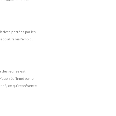
iatives portées par les
ociatifs via l’emploi.
e des jeunes est
ique, réaffirmé par le
oncé, ce qui représente