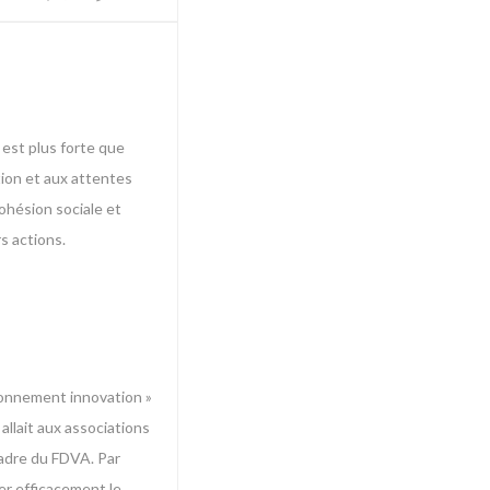
 est plus forte que
tion et aux attentes
cohésion sociale et
s actions.
tionnement innovation »
allait aux associations
cadre du FDVA. Par
ter efficacement le