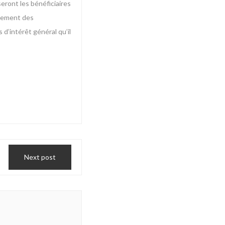
eront les bénéficiaires
agement des
 d’intérêt général qu’il
Next post