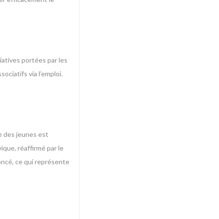
iatives portées par les
ociatifs via l’emploi.
e des jeunes est
ique, réaffirmé par le
oncé, ce qui représente