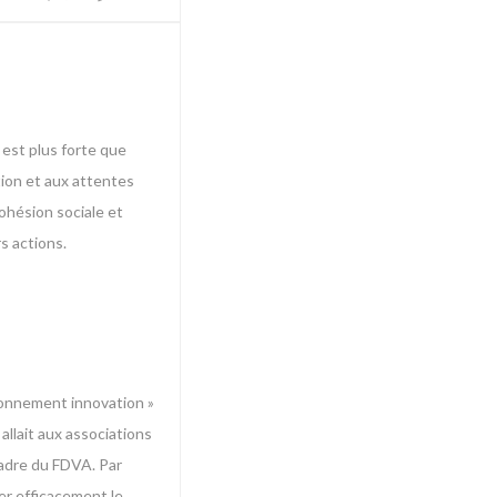
 est plus forte que
tion et aux attentes
cohésion sociale et
s actions.
tionnement innovation »
allait aux associations
cadre du FDVA. Par
ter efficacement le