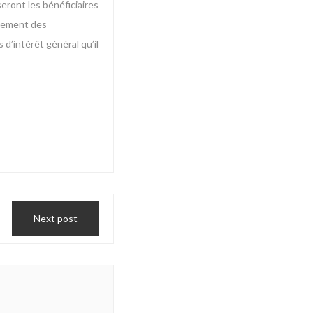
eront les bénéficiaires
agement des
 d’intérêt général qu’il
Next post