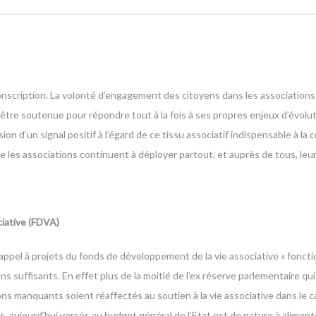
conscription. La volonté d’engagement des citoyens dans les associations
d’être soutenue pour répondre tout à la fois à ses propres enjeux d’évolu
ion d’un signal positif à l’égard de ce tissu associatif indispensable à la 
ue les associations continuent à déployer partout, et auprès de tous, leur
iative (FDVA)
appel à projets du fonds de développement de la vie associative « fonc
uffisants. En effet plus de la moitié de l’ex réserve parlementaire qui 
ns manquants soient réaffectés au soutien à la vie associative dans le 
ns, aujourd’hui versés au budget général de l’Etat est de nature à alimen