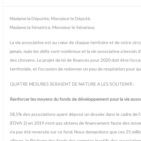
Madame la Députée, Monsieur le Député,
Madame la Sénatrice, Monsieur le Sénateur,
La vie associative est au cœur de chaque territoire et de votre cir
jamais, mais les défis sont nombreux et la vie associative a besoin 
des citoyens. Le projet de loi de finances pour 2020 doit être l’occas
territoriale, et l’occasion de redonner un peu de respiration pour q
QUATRE MESURES SERAIENT DE NATURE A LES SOUTENIR :
Renforcer les moyens du fonds de développement pour la vie assoc
58,5% des associations ayant déposé un dossier dans le cadre de l’
(FDVA 2) en 2019 n’ont pas obtenu de financement faute des moyens s
n’a pas été reversée sur ce fond. Nous demandons que ces 25 millio
ailleurs, le fléchage des fonds des comptes inactifs des associatio