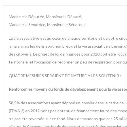
Madame la Députée, Monsieur le Député,
Madame la Sénatrice, Monsieur le Sénateur,
La vie associative est au cœur de chaque territoire et de votre cir
jamais, mais les défis sont nombreux et la vie associative a besoin 
des citoyens. Le projet de loi de finances pour 2020 doit être l’occas
territoriale, et l’occasion de redonner un peu de respiration pour q
QUATRE MESURES SERAIENT DE NATURE A LES SOUTENIR :
Renforcer les moyens du fonds de développement pour la vie assoc
58,5% des associations ayant déposé un dossier dans le cadre de l’
(FDVA 2) en 2019 n’ont pas obtenu de financement faute des moyens s
n’a pas été reversée sur ce fond. Nous demandons que ces 25 millio
ailleurs, le fléchage des fonds des comptes inactifs des associatio