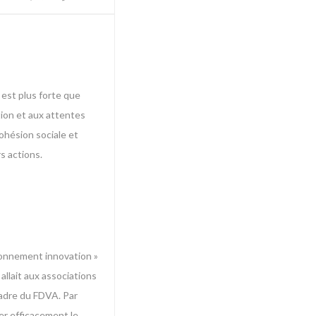
 est plus forte que
tion et aux attentes
cohésion sociale et
s actions.
tionnement innovation »
allait aux associations
cadre du FDVA. Par
ter efficacement le