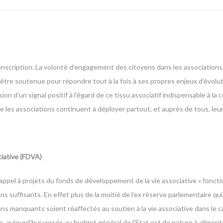
conscription. La volonté d’engagement des citoyens dans les associations
d’être soutenue pour répondre tout à la fois à ses propres enjeux d’évolu
ion d’un signal positif à l’égard de ce tissu associatif indispensable à la 
ue les associations continuent à déployer partout, et auprès de tous, leur
iative (FDVA)
appel à projets du fonds de développement de la vie associative « fonc
uffisants. En effet plus de la moitié de l’ex réserve parlementaire qui 
ns manquants soient réaffectés au soutien à la vie associative dans le 
ns, aujourd’hui versés au budget général de l’Etat est de nature à alimen