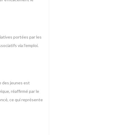
iatives portées par les
ociatifs via l’emploi.
e des jeunes est
ique, réaffirmé par le
oncé, ce qui représente