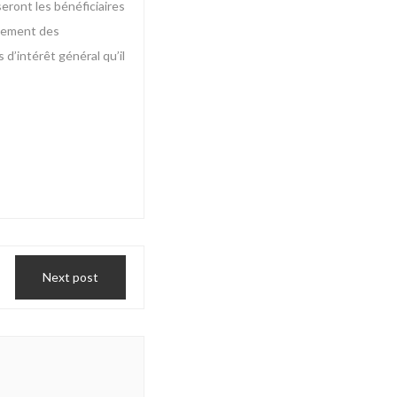
eront les bénéficiaires
agement des
 d’intérêt général qu’il
Next post