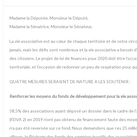
Madame la Députée, Monsieur le Député,
Madame la Sénatrice, Monsieur le Sénateur,
La vie associative est au cœur de chaque territoire et de votre cir
jamais, mais les défis sont nombreux et la vie associative a besoin 
des citoyens. Le projet de loi de finances pour 2020 doit être l’occas
territoriale, et l’occasion de redonner un peu de respiration pour q
QUATRE MESURES SERAIENT DE NATURE A LES SOUTENIR :
Renforcer les moyens du fonds de développement pour la vie assoc
58,5% des associations ayant déposé un dossier dans le cadre de l’
(FDVA 2) en 2019 n’ont pas obtenu de financement faute des moyens s
n’a pas été reversée sur ce fond. Nous demandons que ces 25 millio
ailleurs, le fléchage des fonds des comptes inactifs des associatio