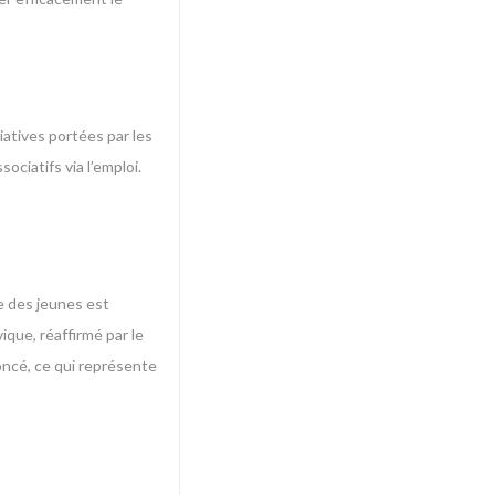
iatives portées par les
ociatifs via l’emploi.
e des jeunes est
ique, réaffirmé par le
oncé, ce qui représente