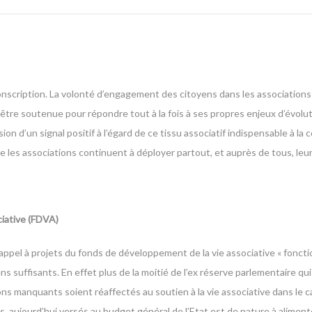
conscription. La volonté d’engagement des citoyens dans les associations
d’être soutenue pour répondre tout à la fois à ses propres enjeux d’évolu
ion d’un signal positif à l’égard de ce tissu associatif indispensable à la 
ue les associations continuent à déployer partout, et auprès de tous, leur
iative (FDVA)
appel à projets du fonds de développement de la vie associative « fonc
uffisants. En effet plus de la moitié de l’ex réserve parlementaire qui 
ns manquants soient réaffectés au soutien à la vie associative dans le 
ns, aujourd’hui versés au budget général de l’Etat est de nature à alimen