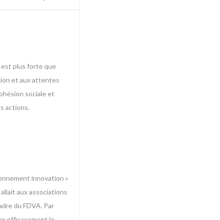
 est plus forte que
tion et aux attentes
cohésion sociale et
s actions.
tionnement innovation »
allait aux associations
cadre du FDVA. Par
ter efficacement le