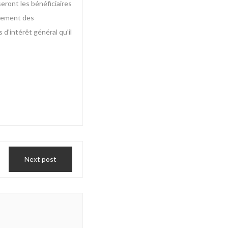
eront les bénéficiaires
agement des
 d’intérêt général qu’il
Next post