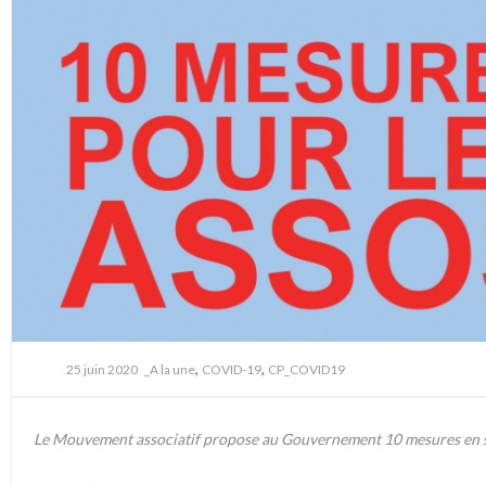
,
,
25 juin 2020
_A la une
COVID-19
CP_COVID19
Le Mouvement associatif propose au Gouvernement 10 mesures en sou