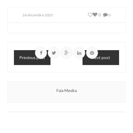
0
26 décembre 2023
0
Previous post
Next post
Fula Mesika