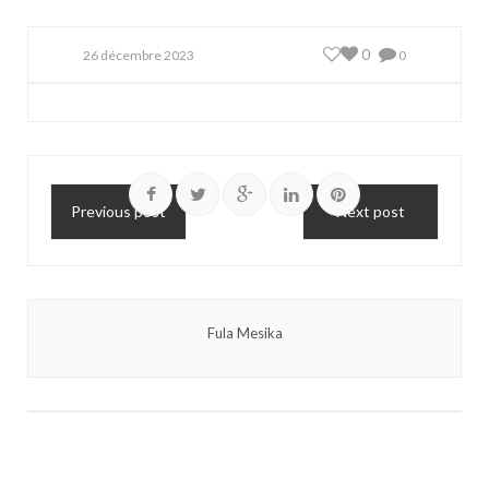
0
26 décembre 2023
0
Previous post
Next post
Fula Mesika