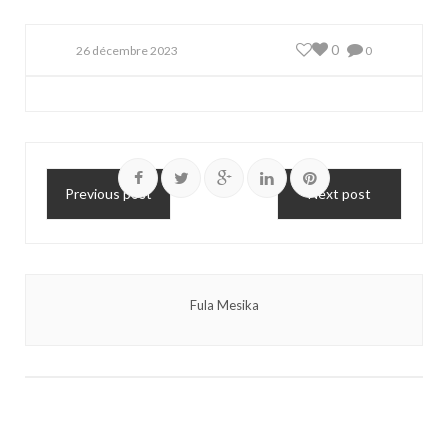
0
26 décembre 2023
0
Previous post
Next post
Fula Mesika