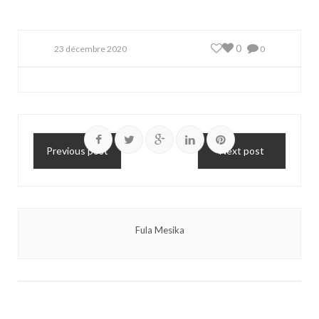
0
23 décembre 2020
0
Previous post
Next post
Fula Mesika