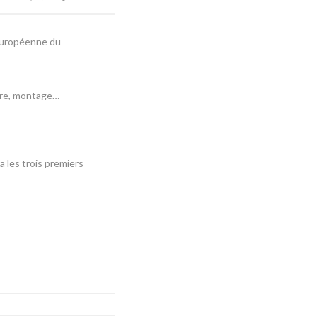
 européenne du
ture, montage…
 les trois premiers