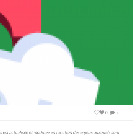
0
0
ds est actualisée et modifiée en fonction des enjeux auxquels sont