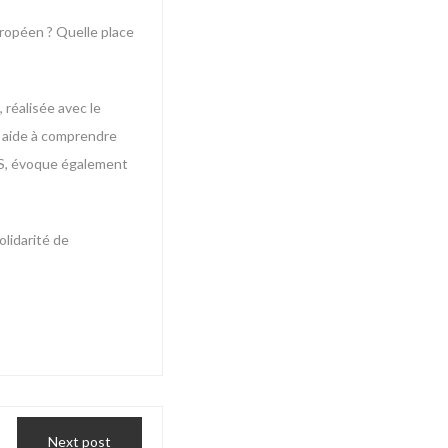
uropéen ? Quelle place
 réalisée avec le
et aide à comprendre
 ESS, évoque également
lidarité de
Next post