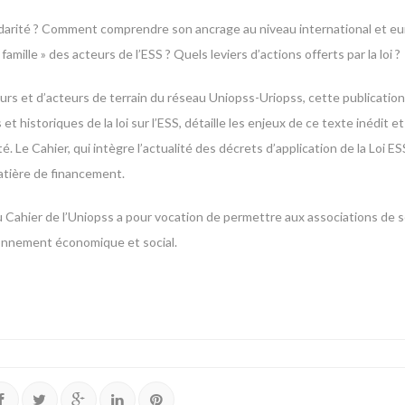
olidarité ? Comment comprendre son ancrage au niveau international et e
amille » des acteurs de l’ESS ? Quels leviers d’actions offerts par la loi ?
urs et d’acteurs de terrain du réseau Uniopss-Uriopss, cette publication,
t historiques de la loi sur l’ESS, détaille les enjeux de ce texte inédit 
té. Le Cahier, qui intègre l’actualité des décrets d’application de la Loi
atière de financement.
Cahier de l’Uniopss a pour vocation de permettre aux associations de so
vironnement économique et social.