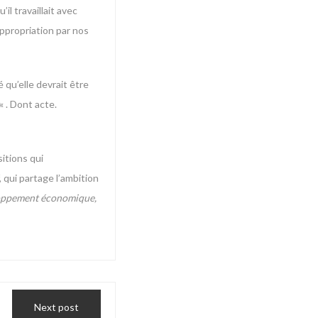
il travaillait avec
appropriation par nos
 qu’elle devrait être
« . Dont acte.
sitions qui
 qui partage l’ambition
eloppement économique,
Next post