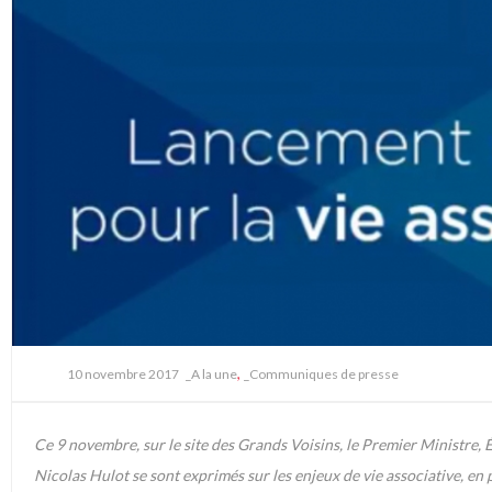
,
10 novembre 2017
_A la une
_Communiques de presse
Ce 9 novembre, sur le site des Grands Voisins, le Premier Ministre, É
Nicolas Hulot se sont exprimés sur les enjeux de vie associative, e