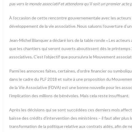
pas vers le monde associatif et attendons qu’il soit un premier acte
À l’occasion de cette rencontre gouvernementale avec les acteurs
développement de la vie associative. Nous saluons l’ouverture d’un 
Jean-Michel Blanquer a déclaré lors de la table ronde « Les acteurs as
que les chantiers qui seront ouverts aboutissent dès le printemps
associatives. C’est l’objectif que poursuivra le Mouvement associa
Parmi les annonces faites, certaines, d’ordre financier ou symboliq
dans le cadre du PLF 2018 et suite à une proposition du Mouvement 
de la Vie Associative (FDVA) est une bonne nouvelle pour les ass
l’implication des millions de bénévoles. Mais cela reste insuffisant.
Après les décisions qui se sont succédées ces derniers mois affecta
baisse des crédits d’intervention des ministères – il faut aller pl
transformation de la politique relative aux contrats aidés, afin de ne