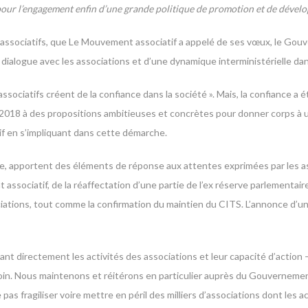
 pour l’engagement enfin d’une grande politique de promotion et de dévelo
 associatifs, que Le Mouvement associatif a appelé de ses vœux, le Gou
dialogue avec les associations et d’une dynamique interministérielle dans
sociatifs créent de la confiance dans la société ». Mais, la confiance a ét
 2018 à des propositions ambitieuses et concrètes pour donner corps à
tif en s’impliquant dans cette démarche.
ue, apportent des éléments de réponse aux attentes exprimées par les asso
associatif, de la réaffectation d’une partie de l’ex réserve parlementai
ociations, tout comme la confirmation du maintien du CITS. L’annonce d
nt directement les activités des associations et leur capacité d’action –
us loin. Nous maintenons et réitérons en particulier auprès du Gouvernem
 pas fragiliser voire mettre en péril des milliers d’associations dont les 