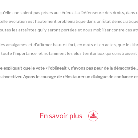
u’elles ne soient pas prises au sérieux. La Défenseure des droits, dans 
ne telle évolution est hautement problématique dans un État démocratique »
outes les atteintes qui y seront portées et nous mobiliser contre ces a
les amalgames et d’affirmer haut et fort, en mots et en actes, que les l
ute l’importance, et notamment les élus territoriaux qui construisent au
 expliquait que le vote « l’obligeait », n’ayons pas peur de la démocrat
 invectiver. Ayons le courage de réinstaurer un dialogue de confiance ent
En savoir plus