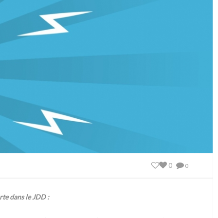
0
0
urte dans le JDD :