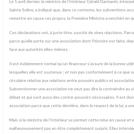
Le 5 avril dernier, le ministre de l’Intérieur Gérald Darmanin, interp
Sainte Soline, a indiqué que, dans ce contexte, les subventions acco
remettre en cause ces propos, la Première Ministre a renchéri en 
Ces déclarations ont, à juste titre, suscité de vives réactions. Parc
parce qu’elle porte sur une association dont l’histoire est faite, de
face aux autorités elles-mêmes.
Il est évidemment normal qu’un financeur s’assure de la bonne utilis
lesquelles elle est soutenue ; et non pas conformément à ce que souh
circulaire relative aux relations entre pouvoirs publics et associati
Subventionner une association ne veut pas dire la contraindre au s
débat et qui sont aussi des contre-pouvoirs nécessaires. Il est 
association parce que cette dernière, dans le respect de la loi, a une 
Mais si le ministre de l’Intérieur se permet cette mise en cause et 
malheureusement pas en être complètement surpris. Elles intervien