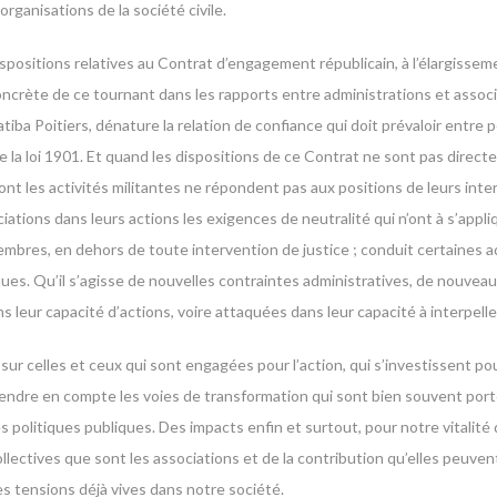
rganisations de la société civile.
dispositions relatives au Contrat d’engagement républicain, à l’élargisse
crète de ce tournant dans les rapports entre administrations et associ
tiba Poitiers, dénature la relation de confiance qui doit prévaloir entre
 de la loi 1901. Et quand les dispositions de ce Contrat ne sont pas dire
 les activités militantes ne répondent pas aux positions de leurs inter
ciations dans leurs actions les exigences de neutralité qui n’ont à s’appli
embres, en dehors de toute intervention de justice ; conduit certaines ad
ques. Qu’il s’agisse de nouvelles contraintes administratives, de nouveau
leur capacité d’actions, voire attaquées dans leur capacité à interpeller
ur celles et ceux qui sont engagées pour l’action, qui s’investissent pour
prendre en compte les voies de transformation qui sont bien souvent portée
s politiques publiques. Des impacts enfin et surtout, pour notre vitalit
llectives que sont les associations et de la contribution qu’elles peuven
s tensions déjà vives dans notre société.