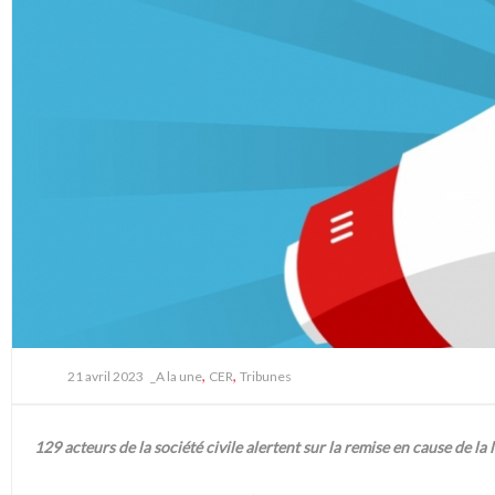
,
,
21 avril 2023
_A la une
CER
Tribunes
129 acteurs de la société civile alertent sur la remise en cause de la