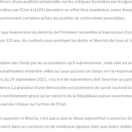
ellé lors d’une audition sénatoriale, sur les critiques formulées par la Lig
rdées par l’Etat à la LDH devraient en effet être examinées, avant d’enjoi
questionnant certaines prises de position de cette même association.
e que l’expression du ministre de l’Intérieur ressemble à l’expression d’u
puis 125 ans, de combats pour protéger les droits et libertés de tous et to
ation des fonds par les associations qu’il subventionne ; mais cela sur la
aiteraient entendre celles ou ceux qui pour un temps ont la responsabilit
ons du 29 septembre 2015, « l’octroi de subventions doit favoriser un part
ilence. La grandeur d’une démocratie est justement de savoir soutenir l
donc extrêmement grave qu’un ministre de la République puisse ouvertem
parole critique sur l’action de l’Etat.
en question si directe, c’est parce que le climat aujourd’hui l’y autorise
nent dans un contexte où de nombreux signaux, bien que moins visibles,