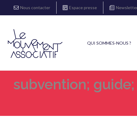
Nous contacter
Espace presse
Newslette
QUI SOMMES-NOUS ?
subvention; guide; 