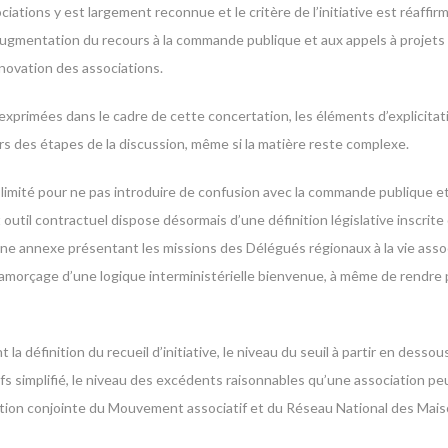
ociations y est largement reconnue et le critère de l’initiative est réaf
augmentation du recours à la commande publique et aux appels à projets
novation des associations.
xprimées dans le cadre de cette concertation, les éléments d’explicitat
rs des étapes de la discussion​, même si la matière reste complexe​.
 limité pour ne pas introduire de confusion avec la commande publique e
outil contractuel dispose désormais d’une définition législative inscrite 
d’une annexe présentant les missions des Délégués régionaux à la vie ass
’amorçage d’une logique interministérielle bienvenue, à même de rendre 
a définition du recueil d’initiative, le niveau du seuil à partir en dessous
fs simplifié, le niveau des excédents raisonnables qu’une association peu
ellation conjointe du Mouvement associatif et du Réseau National des Mai