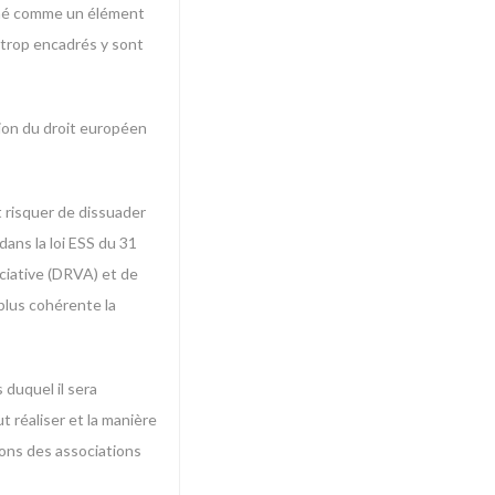
firmé comme un élément
 trop encadrés y sont
ion du droit européen
t risquer de dissuader
dans la loi ESS du 31
ociative (DRVA) et de
plus cohérente la
 duquel il sera
t réaliser et la manière
sons des associations