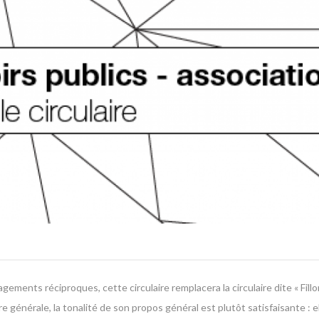
ments réciproques, cette circulaire remplacera la circulaire dite « Fillo
 générale, la tonalité de son propos général est plutôt satisfaisante : e