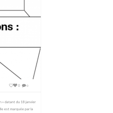
0
0
n » datant du 18 janvier
lle est marquée par la